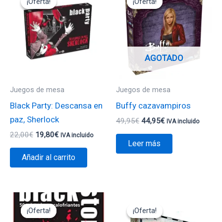
¡Oferta!
¡Oferta!
¡Oferta!
¡Oferta!
original
actual
original
actual
era:
es:
era:
es:
22,00€.
19,80€.
49,95€.
44,95€.
AGOTADO
Juegos de mesa
Juegos de mesa
Black Party: Descansa en
Buffy cazavampiros
paz, Sherlock
49,95
€
44,95
€
IVA incluido
22,00
€
19,80
€
IVA incluido
Leer más
Añadir al carrito
El
El
El
El
precio
precio
precio
precio
¡Oferta!
¡Oferta!
¡Oferta!
¡Oferta!
original
actual
original
actual