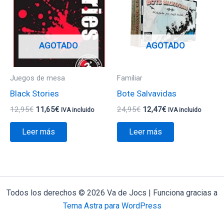
era:
es:
era:
es:
12,95€.
11,65€.
24,95€.
12,47€.
AGOTADO
AGOTADO
Juegos de mesa
Familiar
Black Stories
Bote Salvavidas
12,95
€
11,65
€
24,95
€
12,47
€
IVA incluido
IVA incluido
Leer más
Leer más
Todos los derechos © 2026 Va de Jocs | Funciona gracias a
Tema Astra para WordPress