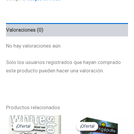
Valoraciones (0)
No hay valoraciones aún.
Solo los usuarios registrados que hayan comprado
este producto pueden hacer una valoración.
Productos relacionados
El
El
El
El
precio
precio
precio
precio
¡Oferta!
¡Oferta!
¡Oferta!
¡Oferta!
original
actual
original
actual