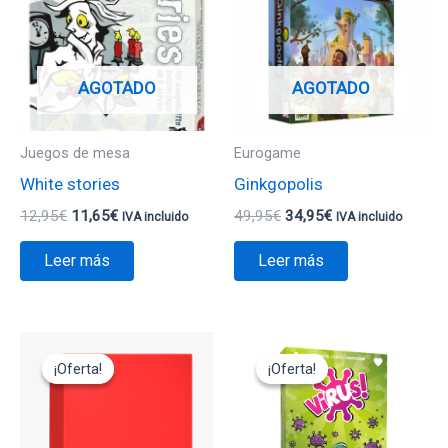
era:
es:
era:
es:
12,95€.
11,65€.
49,95€.
34,95€.
AGOTADO
AGOTADO
Juegos de mesa
Eurogame
White stories
Ginkgopolis
12,95
€
11,65
€
49,95
€
34,95
€
IVA incluido
IVA incluido
Leer más
Leer más
El
El
El
El
precio
precio
precio
precio
¡Oferta!
¡Oferta!
¡Oferta!
¡Oferta!
original
actual
original
actual
era:
es:
era:
es:
29,95€.
14,95€.
15,00€.
13,50€.