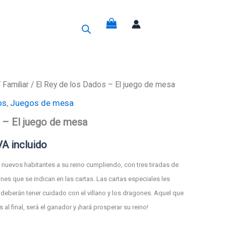
g
/
Familiar
/ El Rey de los Dados – El juego de mesa
os
,
Juegos de mesa
recio
 – El juego de mesa
ctual
VA incluido
s:
 nuevos habitantes a su reino cumpliendo, con tres tiradas de
8,80€.
nes que se indican en las cartas. Las cartas especiales les
 deberán tener cuidado con el villano y los dragones. Aquel que
al final, será el ganador y ¡hará prosperar su reino!