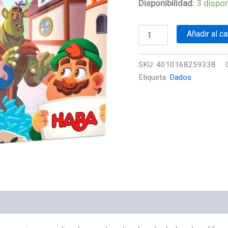
Disponibilidad:
3 dispon
Añadir al ca
SKU:
4010168259338
Etiqueta:
Dados
es (0)