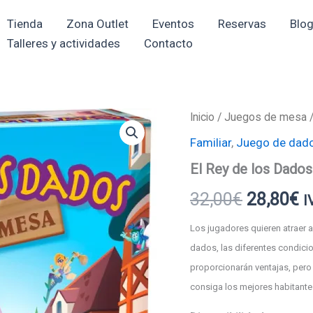
Tienda
Zona Outlet
Eventos
Reservas
Blo
Talleres y actividades
Contacto
El
Inicio
/
Juegos de mesa
El
El
Rey
Familiar
,
Juego de dad
de
precio
p
los
El Rey de los Dados
Dados
original
a
-
32,00
€
28,80
€
I
El
era:
e
juego
de
Los jugadores quieren atraer a
32,00€.
2
mesa
dados, las diferentes condicio
cantidad
proporcionarán ventajas, pero
consiga los mejores habitantes 