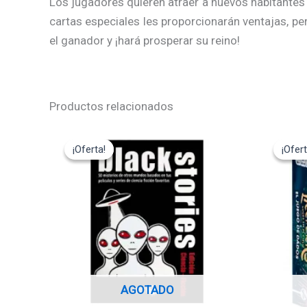
Los jugadores quieren atraer a nuevos habitantes 
cartas especiales les proporcionarán ventajas, per
el ganador y ¡hará prosperar su reino!
Productos relacionados
El
El
El
precio
precio
pre
¡Oferta!
¡Oferta!
¡Ofert
¡Ofert
original
actual
ori
era:
es:
era
12,95€.
11,65€.
24
AGOTADO