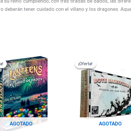
a su reino cumpliendo, con tres tiradas de dados, las difere
o deberán tener cuidado con el villano y los dragones. Aque
El
El
El
cio
precio
precio
precio
a!
a!
¡Oferta!
¡Oferta!
ginal
actual
original
actual
:
es:
era:
es:
,95€.
22,45€.
24,95€.
12,47€.
AGOTADO
AGOTADO