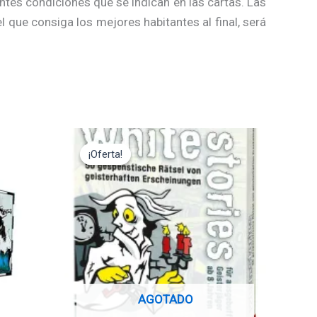
ntes condiciones que se indican en las cartas. Las
l que consiga los mejores habitantes al final, será
El
El
precio
precio
¡Oferta!
¡Oferta!
original
actual
era:
es:
12,95€.
11,65€.
AGOTADO