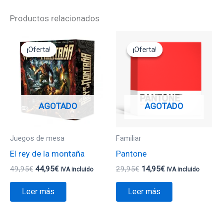
Productos relacionados
El
El
El
El
precio
precio
precio
precio
¡Oferta!
¡Oferta!
¡Oferta!
¡Oferta!
original
actual
original
actual
era:
es:
era:
es:
49,95€.
44,95€.
29,95€.
14,95€.
AGOTADO
AGOTADO
Juegos de mesa
Familiar
El rey de la montaña
Pantone
49,95
€
44,95
€
29,95
€
14,95
€
IVA incluido
IVA incluido
Leer más
Leer más