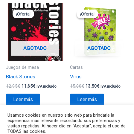
El
El
El
El
precio
precio
precio
precio
¡Oferta!
¡Oferta!
¡Oferta!
¡Oferta!
original
actual
original
actual
era:
es:
era:
es:
12,95€.
11,65€.
15,00€.
13,50€.
AGOTADO
AGOTADO
Juegos de mesa
Cartas
Black Stories
Virus
12,95
€
11,65
€
15,00
€
13,50
€
IVA incluido
IVA incluido
Leer más
Leer más
Usamos cookies en nuestro sitio web para brindarle la
experiencia más relevante recordando sus preferencias y
visitas repetidas. Al hacer clic en "Aceptar", acepta el uso de
TODAS las cookies.