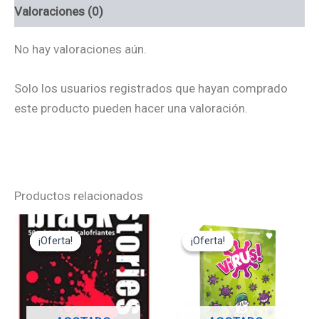
Valoraciones (0)
No hay valoraciones aún.
Solo los usuarios registrados que hayan comprado
este producto pueden hacer una valoración.
Productos relacionados
El
El
El
El
precio
precio
precio
precio
¡Oferta!
¡Oferta!
¡Oferta!
¡Oferta!
original
actual
original
actual
era:
es:
era:
es:
12,95€.
11,65€.
15,00€.
13,50€.