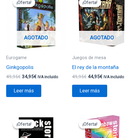
¡Oferta!
¡Oferta!
¡Oferta!
¡Oferta!
original
actual
original
actual
era:
es:
era:
es:
49,95€.
34,95€.
49,95€.
44,95€.
AGOTADO
AGOTADO
Eurogame
Juegos de mesa
Ginkgopolis
El rey de la montaña
49,95
€
34,95
€
49,95
€
44,95
€
IVA incluido
IVA incluido
Leer más
Leer más
El
El
El
El
precio
precio
precio
precio
¡Oferta!
¡Oferta!
¡Oferta!
¡Oferta!
original
actual
original
actual
era:
es:
era:
es: