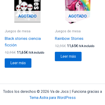
12,95€.
11,65€.
12,95€.
11,65€.
AGOTADO
AGOTADO
Juegos de mesa
Juegos de mesa
Black stories ciencia
Rainbow Stories
ficción
12,95
€
11,65
€
IVA incluido
12,95
€
11,65
€
IVA incluido
Leer más
Leer más
Todos los derechos © 2026 Va de Jocs | Funciona gracias a
Tema Astra para WordPress