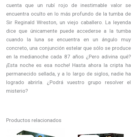
cuenta que un rubí rojo de inestimable valor se
encuentra oculto en lo más profundo de la tumba de
Sir Reginald Wreston, un viejo caballero. La leyenda
dice que únicamente puede accederse a la tumba
cuando la luna se encuentra en un ángulo muy
concreto, una conjunción estelar que sólo se produce
en la medianoche cada 87 años ¿Pero adivina qué?
¡Esta noche es esa noche! Hasta ahora la cripta ha
permanecido sellada, y a lo largo de siglos, nadie ha
logrado abrirla. ¿Podrá vuestro grupo resolver el
misterio?
Productos relacionados
El
El
El
El
precio
precio
precio
precio