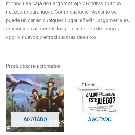
menos una caja de Largometraje y tendrás todo lo
necesario para jugar. Como cualquier Asesino se
puede ubicar en cualquier Lugar. añadir Largometrajes
adicionales aumentas las posibilidades de juego y
aporta nuevos y emocionantes desafios.
Productos relacionados
El
El
precio
precio
¡Oferta!
¡Oferta!
original
actual
era:
es:
14,95€.
13,45€.
AGOTADO
AGOTADO