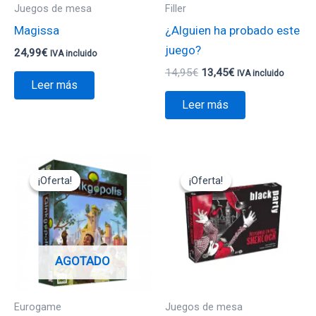
Juegos de mesa
Filler
Magissa
¿Alguien ha probado este
juego?
24,99
€
IVA incluido
14,95
€
13,45
€
IVA incluido
Leer más
Leer más
El
El
El
El
precio
precio
precio
precio
¡Oferta!
¡Oferta!
¡Oferta!
¡Oferta!
original
actual
original
actual
era:
es:
era:
es:
49,95€.
34,95€.
22,00€.
19,80€.
AGOTADO
Eurogame
Juegos de mesa