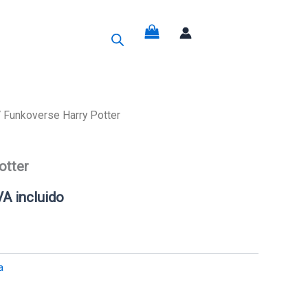
g
 Funkoverse Harry Potter
recio
otter
ctual
VA incluido
s:
0,45€.
a