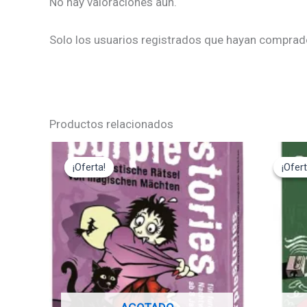
No hay valoraciones aún.
Solo los usuarios registrados que hayan comprad
Productos relacionados
El
El
El
precio
precio
pre
¡Oferta!
¡Oferta!
¡Ofert
¡Ofert
original
actual
ori
era:
es:
era
12,95€.
11,65€.
12