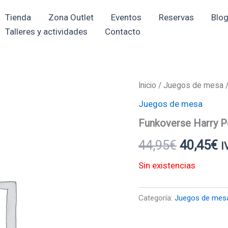
Tienda
Zona Outlet
Eventos
Reservas
Blo
Talleres y actividades
Contacto
Inicio
/
Juegos de mesa
/
El
El
Juegos de mesa
precio
p
Funkoverse Harry P
original
a
44,95
€
40,45
€
I
era:
e
Sin existencias
44,95€.
4
Categoría:
Juegos de mes