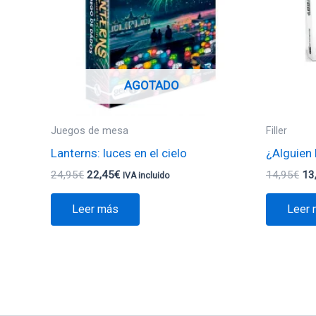
AGOTADO
Juegos de mesa
Filler
Lanterns: luces en el cielo
¿Alguien
24,95
€
22,45
€
14,95
€
13
IVA incluido
Leer más
Leer