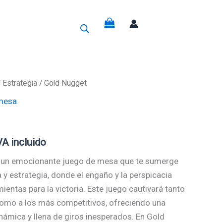
g
/
Estrategia
/ Gold Nugget
mesa
recio
ctual
VA incluido
s:
 un emocionante juego de mesa que te sumerge
1,50€.
y estrategia, donde el engaño y la perspicacia
entas para la victoria. Este juego cautivará tanto
omo a los más competitivos, ofreciendo una
námica y llena de giros inesperados. En Gold