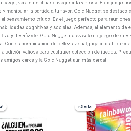
juego, será crucial para asegurar la victoria. Este juego pon
s y manipular la partida a tu favor. Gold Nugget se destaca 
y el pensamiento crítico. Es el juego perfecto para reunione
abilidades cognitivas y sociales. Además, el elemento de e
tivo y desafiante. Gold Nugget no es solo un juego de mesa
oria. Con su combinación de belleza visual, jugabilidad inten
a adición valiosa para cualquier colección de juegos. Prepára
tus amigos cerca y la Gold Nugget aún más cerca!
El
El
El
cio
precio
precio
precio
a!
a!
¡Oferta!
¡Oferta!
ginal
actual
original
actual
:
es:
era:
es:
,95€.
13,45€.
12,95€.
11,65€.