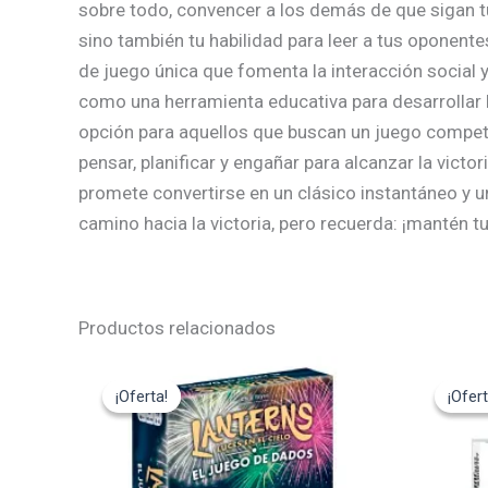
sobre todo, convencer a los demás de que sigan tu 
sino también tu habilidad para leer a tus oponente
de juego única que fomenta la interacción social 
como una herramienta educativa para desarrollar h
opción para aquellos que buscan un juego competi
pensar, planificar y engañar para alcanzar la vict
promete convertirse en un clásico instantáneo y un
camino hacia la victoria, pero recuerda: ¡mantén 
Productos relacionados
El
El
El
precio
precio
pre
¡Oferta!
¡Oferta!
¡Ofert
¡Ofert
original
actual
ori
era:
es:
era
24,95€.
22,45€.
14