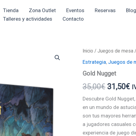
Tienda
Zona Outlet
Eventos
Reservas
Blo
Talleres y actividades
Contacto
Inicio
/
Juegos de mesa
El
El
Estrategia
,
Juegos de 
precio
p
Gold Nugget
original
a
35,00
€
31,50
€
I
era:
e
Descubre Gold Nugget,
35,00€.
3
en un mundo de astucia 
son tus mayores herrami
a jugadores casuales c
experiencia de juego di