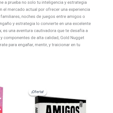
e a prueba no solo tu inteligencia y estrategia
en el mercado actual por ofrecer una experiencia
s familiares, noches de juegos entre amigos o
ngaño y estrategia lo convierte en una excelente
; es una aventura cautivadora que te desafía a
sa y componentes de alta calidad, Gold Nugget
te para engañar, mentir, y traicionar en tu
El
El
precio
precio
¡Oferta!
¡Oferta!
original
actual
era:
es:
14,95€.
13,45€.