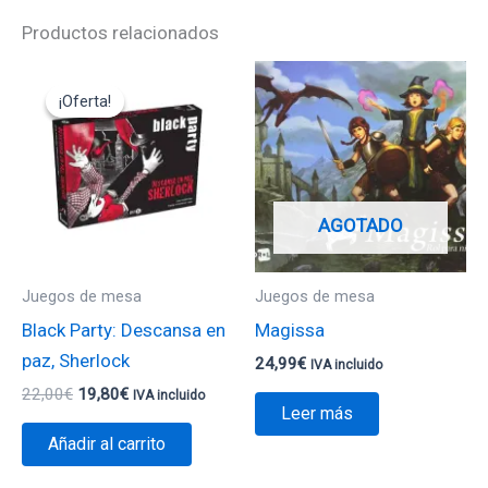
Productos relacionados
El
El
precio
precio
¡Oferta!
¡Oferta!
original
actual
era:
es:
22,00€.
19,80€.
AGOTADO
Juegos de mesa
Juegos de mesa
Black Party: Descansa en
Magissa
paz, Sherlock
24,99
€
IVA incluido
22,00
€
19,80
€
IVA incluido
Leer más
Añadir al carrito