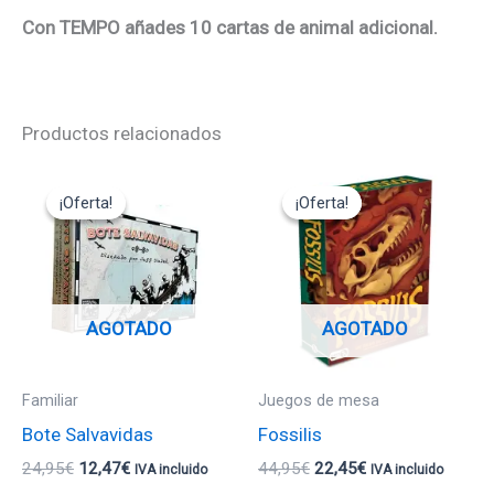
Con TEMPO añades 10 cartas de animal adicional.
Productos relacionados
El
El
El
El
precio
precio
precio
precio
¡Oferta!
¡Oferta!
¡Oferta!
¡Oferta!
original
actual
original
actual
era:
es:
era:
es:
24,95€.
12,47€.
44,95€.
22,45€.
AGOTADO
AGOTADO
Familiar
Juegos de mesa
Bote Salvavidas
Fossilis
24,95
€
12,47
€
44,95
€
22,45
€
IVA incluido
IVA incluido