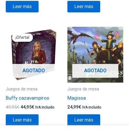
Leer más
Leer más
El
El
precio
precio
¡Oferta!
¡Oferta!
original
actual
era:
es:
49,95€.
44,95€.
AGOTADO
AGOTADO
Juegos de mesa
Juegos de mesa
Buffy cazavampiros
Magissa
49,95
€
44,95
€
24,99
€
IVA incluido
IVA incluido
Leer más
Leer más