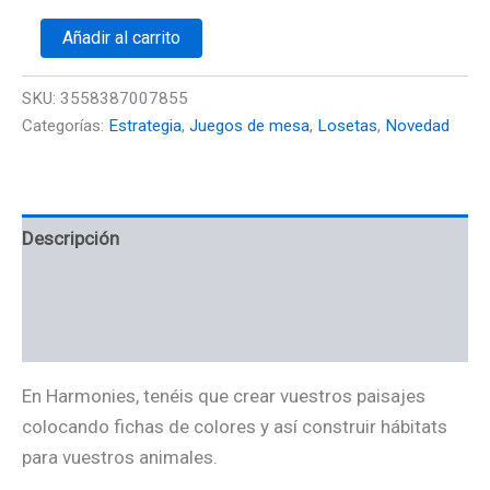
Añadir al carrito
SKU:
3558387007855
Categorías:
Estrategia
,
Juegos de mesa
,
Losetas
,
Novedad
Descripción
Información adicional
Valoraciones (0)
En
Harmonies
, tenéis que crear vuestros paisajes
colocando fichas de colores y así construir hábitats
para vuestros animales.