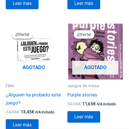
Leer más
Leer más
El
El
El
El
precio
precio
precio
precio
¡Oferta!
¡Oferta!
¡Oferta!
¡Oferta!
original
actual
original
actual
era:
es:
era:
es:
14,95€.
13,45€.
12,95€.
11,65€.
AGOTADO
AGOTADO
Filler
Juegos de mesa
¿Alguien ha probado este
Purple stories
juego?
12,95
€
11,65
€
IVA incluido
14,95
€
13,45
€
IVA incluido
Leer más
Leer más