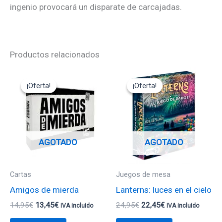
ingenio provocará un disparate de carcajadas.
Productos relacionados
El
El
El
El
precio
precio
precio
precio
¡Oferta!
¡Oferta!
¡Oferta!
¡Oferta!
original
actual
original
actual
era:
es:
era:
es:
14,95€.
13,45€.
24,95€.
22,45€.
AGOTADO
AGOTADO
Cartas
Juegos de mesa
Amigos de mierda
Lanterns: luces en el cielo
14,95
€
13,45
€
24,95
€
22,45
€
IVA incluido
IVA incluido