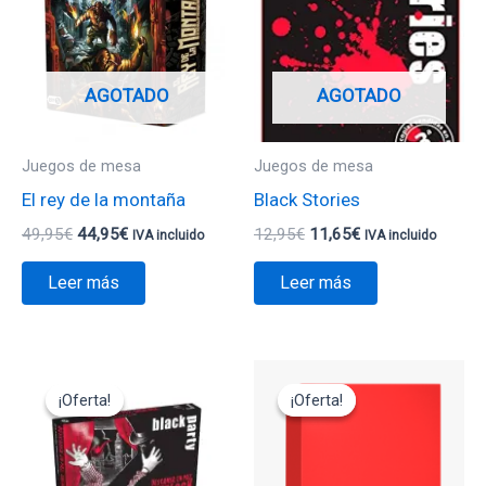
era:
es:
era:
es:
49,95€.
44,95€.
12,95€.
11,65€.
AGOTADO
AGOTADO
Juegos de mesa
Juegos de mesa
El rey de la montaña
Black Stories
49,95
€
44,95
€
12,95
€
11,65
€
IVA incluido
IVA incluido
Leer más
Leer más
El
El
El
El
precio
precio
precio
precio
¡Oferta!
¡Oferta!
¡Oferta!
¡Oferta!
original
actual
original
actual
era:
es:
era:
es:
22,00€.
19,80€.
29,95€.
14,95€.