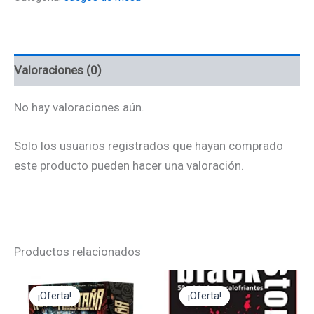
Valoraciones (0)
No hay valoraciones aún.
Solo los usuarios registrados que hayan comprado
este producto pueden hacer una valoración.
Productos relacionados
El
El
El
El
precio
precio
precio
precio
¡Oferta!
¡Oferta!
¡Oferta!
¡Oferta!
original
actual
original
actual