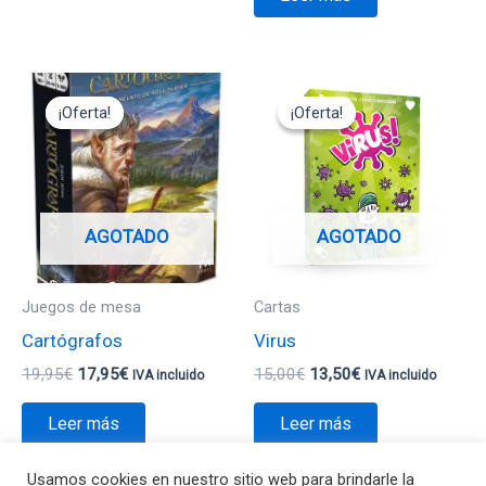
El
El
El
El
precio
precio
precio
precio
¡Oferta!
¡Oferta!
¡Oferta!
¡Oferta!
original
actual
original
actual
era:
es:
era:
es:
19,95€.
17,95€.
15,00€.
13,50€.
AGOTADO
AGOTADO
Juegos de mesa
Cartas
Cartógrafos
Virus
19,95
€
17,95
€
15,00
€
13,50
€
IVA incluido
IVA incluido
Leer más
Leer más
Usamos cookies en nuestro sitio web para brindarle la