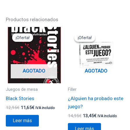
Productos relacionados
El
El
El
El
precio
precio
precio
precio
¡Oferta!
¡Oferta!
¡Oferta!
¡Oferta!
original
actual
original
actual
era:
es:
era:
es:
12,95€.
11,65€.
14,95€.
13,45€.
AGOTADO
AGOTADO
Juegos de mesa
Filler
Black Stories
¿Alguien ha probado este
juego?
12,95
€
11,65
€
IVA incluido
14,95
€
13,45
€
IVA incluido
Leer más
Leer más