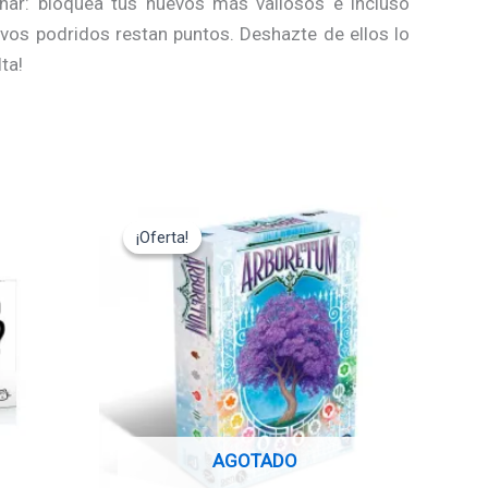
nar: bloquea tus huevos más valiosos e incluso
os podridos restan puntos. Deshazte de ellos lo
ta!
El
El
precio
precio
¡Oferta!
¡Oferta!
original
actual
era:
es:
19,95€.
17,95€.
AGOTADO