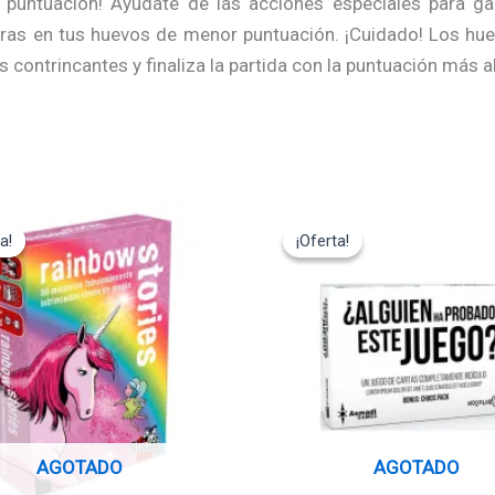
puntuación! Ayúdate de las acciones especiales para ga
as en tus huevos de menor puntuación. ¡Cuidado! Los huev
 contrincantes y finaliza la partida con la puntuación más al
El
El
El
cio
precio
precio
precio
a!
a!
¡Oferta!
¡Oferta!
ginal
actual
original
actual
:
es:
era:
es:
,95€.
11,65€.
14,95€.
13,45€.
AGOTADO
AGOTADO