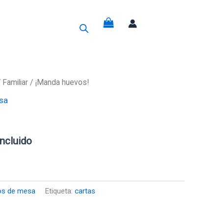
g
/
Familiar
/ ¡Manda huevos!
sa
io
al
incluido
€.
os de mesa
Etiqueta:
cartas