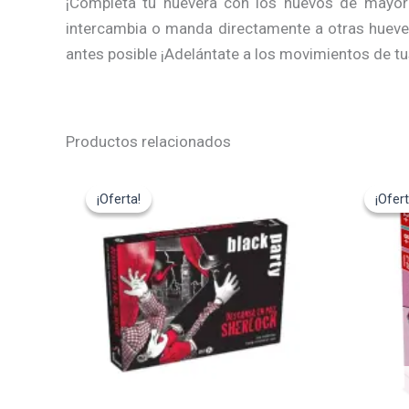
¡Completa tu huevera con los huevos de mayor 
intercambia o manda directamente a otras huever
antes posible ¡Adelántate a los movimientos de tus
Productos relacionados
El
El
El
precio
precio
pre
¡Oferta!
¡Oferta!
¡Ofert
¡Ofert
original
actual
ori
era:
es:
era
22,00€.
19,80€.
12