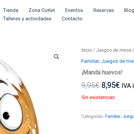
Tienda
Zona Outlet
Eventos
Reservas
Blo
Talleres y actividades
Contacto
Inicio
/
Juegos de mesa
El
El
Familiar
,
Juegos de me
precio
prec
¡Manda huevos!
original
actu
9,95
€
8,95
€
IVA 
era:
es:
Sin existencias
9,95€.
8,95
Categorías:
Familiar
,
Jueg