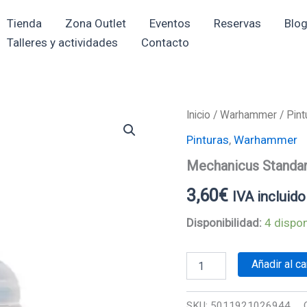
Tienda
Zona Outlet
Eventos
Reservas
Blo
Talleres y actividades
Contacto
Mechanicus
Inicio
/
Warhammer
/
Pint
Standard
Pinturas
,
Warhammer
Grey
cantidad
Mechanicus Standar
3,60
€
IVA incluido
Disponibilidad:
4 dispon
Añadir al ca
SKU:
5011921026944