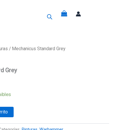
g
uras
/ Mechanicus Standard Grey
d Grey
ibles
rrito
Categorías:
Pinturas
,
Warhammer