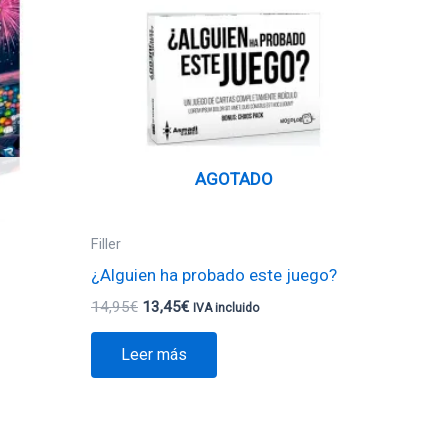
era:
es:
14,95€.
13,45€.
AGOTADO
Filler
¿Alguien ha probado este juego?
14,95
€
13,45
€
IVA incluido
Leer más