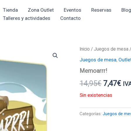
Tienda
Zona Outlet
Eventos
Reservas
Blo
Talleres y actividades
Contacto
Inicio
/
Juegos de mesa
/
El
El
Juegos de mesa
,
Outle
precio
pre
Memoarrr!
original
act
14,95
€
7,47
€
IVA
era:
es:
Sin existencias
14,95€.
7,4
Categorías:
Juegos de me