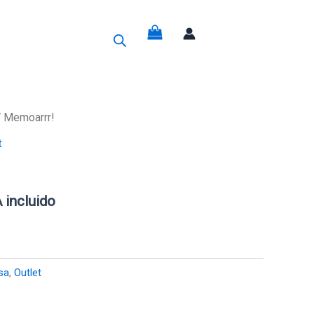
g
 Memoarrr!
t
cio
ual
 incluido
7€.
sa
,
Outlet