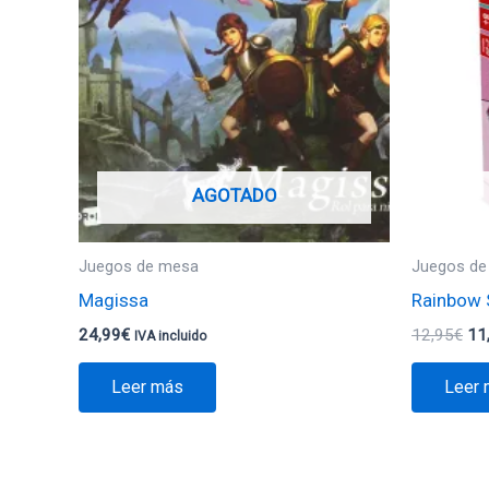
era
12
AGOTADO
Juegos de mesa
Juegos de
Magissa
Rainbow 
24,99
€
12,95
€
11
IVA incluido
Leer más
Leer