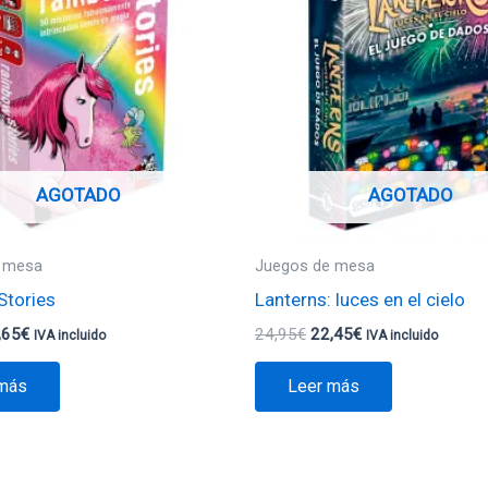
:
es:
era:
es:
,95€.
11,65€.
24,95€.
22,45€.
AGOTADO
AGOTADO
 mesa
Juegos de mesa
Stories
Lanterns: luces en el cielo
,65
€
24,95
€
22,45
€
IVA incluido
IVA incluido
 más
Leer más