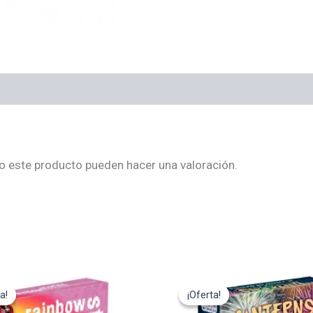
o este producto pueden hacer una valoración.
El
El
El
cio
precio
precio
precio
a!
a!
¡Oferta!
¡Oferta!
ginal
actual
original
actual