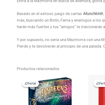
Entra a la Mazmorra en busca de aventura, gloria y
Basado en el exitoso juego de cartas
Munchkin
®,
más, buscando un Botín, Fama y enemigos a los q
harán más fuertes y tus “amigos” te traicionarán
Y por supuesto, no sería una Mazmorra con una M m
Pierde y te devolverán al principio de una patada
Productos relacionados
El
El
El
precio
precio
pre
¡Oferta!
¡Oferta!
¡Ofert
¡Ofert
original
actual
ori
era:
es:
era
24,95€.
22,45€.
29