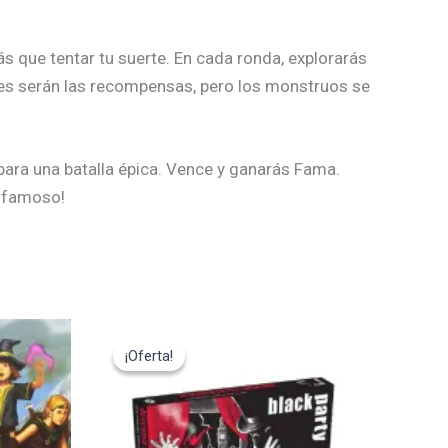
s que tentar tu suerte. En cada ronda, explorarás
res serán las recompensas, pero los monstruos se
para una batalla épica. Vence y ganarás Fama.
s famoso!
El
El
precio
precio
¡Oferta!
¡Oferta!
original
actual
era:
es:
22,00€.
19,80€.