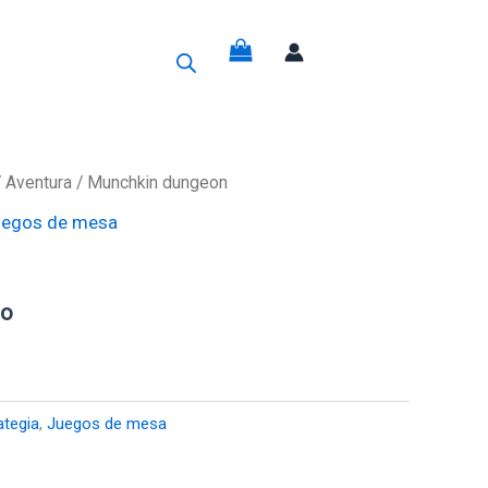
g
/
Aventura
/ Munchkin dungeon
egos de mesa
do
ategia
,
Juegos de mesa