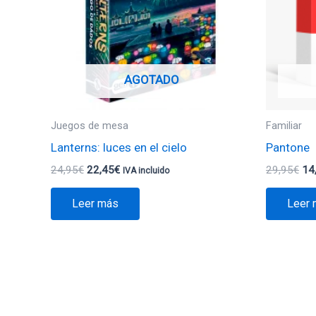
AGOTADO
Juegos de mesa
Familiar
Lanterns: luces en el cielo
Pantone
24,95
€
22,45
€
29,95
€
14
IVA incluido
Leer más
Leer