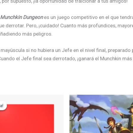
, por supuesto, ¡la oportunidad de traicionar a tus amigos!
Munchkin Dungeon
es un juego competitivo en el que tendrá
ue derrotar. Pero, ¡cuidado! Cuanto más profundices, mayo
 añadiendo más peligros.
ayúscula si no hubiera un Jefe en el nivel final, preparado 
. Cuando el Jefe final sea derrotado, ¡ganará el Munchkin má
El
cio
precio
a!
a!
ginal
actual
:
es:
,95€.
14,95€.