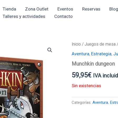
Tienda
Zona Outlet
Eventos
Reservas
Blo
Talleres y actividades
Contacto
Inicio
/
Juegos de mesa
Aventura
,
Estrategia
,
Ju
Munchkin dungeon
59,95
€
IVA inclui
Sin existencias
Categorías:
Aventura
,
Estr