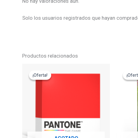
No hay valoraciones aún.
Solo los usuarios registrados que hayan comprad
Productos relacionados
El
El
El
precio
precio
pre
¡Oferta!
¡Oferta!
¡Ofert
¡Ofert
original
actual
ori
era:
es:
era
29,95€.
14,95€.
15