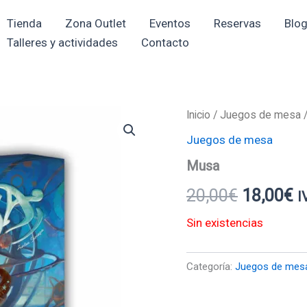
Tienda
Zona Outlet
Eventos
Reservas
Blo
Talleres y actividades
Contacto
Inicio
/
Juegos de mesa
/
El
El
Juegos de mesa
precio
p
Musa
original
a
20,00
€
18,00
€
I
era:
e
Sin existencias
20,00€.
1
Categoría:
Juegos de mes