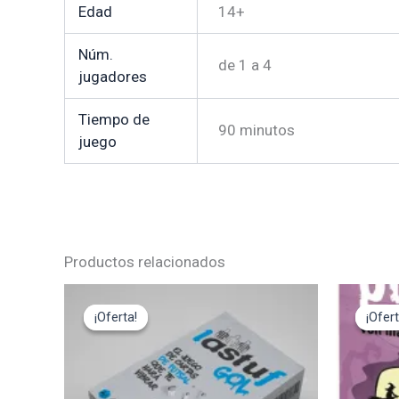
Edad
14+
Núm.
de 1 a 4
jugadores
Tiempo de
90 minutos
juego
Productos relacionados
El
El
El
precio
precio
pre
¡Oferta!
¡Oferta!
¡Ofert
¡Ofert
original
actual
ori
era:
es:
era
17,95€.
16,15€.
12