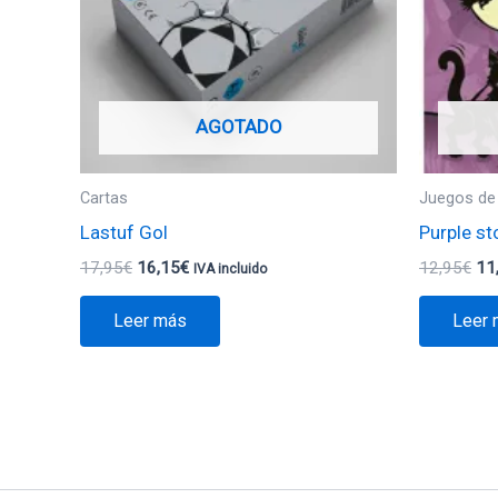
AGOTADO
Cartas
Juegos de
Lastuf Gol
Purple st
17,95
€
16,15
€
12,95
€
11
IVA incluido
Leer más
Leer