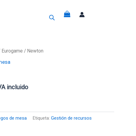
g
/
Eurogame
/ Newton
mesa
recio
ctual
VA incluido
s:
4,95€.
egos de mesa
Etiqueta:
Gestión de recursos