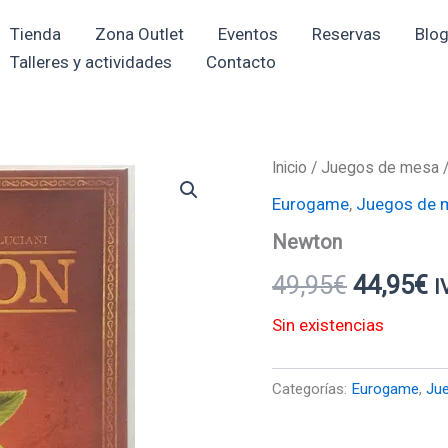
Tienda
Zona Outlet
Eventos
Reservas
Blo
Talleres y actividades
Contacto
Inicio
/
Juegos de mesa
El
El
Eurogame
,
Juegos de 
precio
p
Newton
original
a
49,95
€
44,95
€
I
era:
e
Sin existencias
49,95€.
4
Categorías:
Eurogame
,
Ju