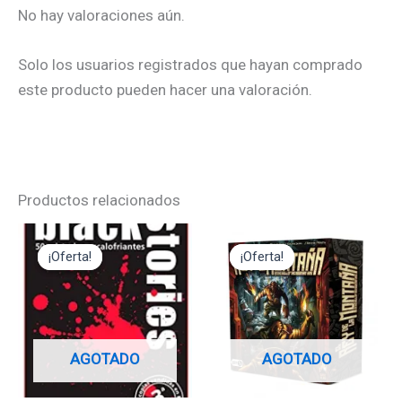
No hay valoraciones aún.
Solo los usuarios registrados que hayan comprado
este producto pueden hacer una valoración.
Productos relacionados
El
El
El
El
precio
precio
precio
precio
¡Oferta!
¡Oferta!
¡Oferta!
¡Oferta!
original
actual
original
actual
era:
es:
era:
es:
12,95€.
11,65€.
49,95€.
44,95€.
AGOTADO
AGOTADO