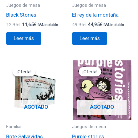
Juegos de mesa
Juegos de mesa
Black Stories
El rey de la montaña
12,95
€
11,65
€
49,95
€
44,95
€
IVA incluido
IVA incluido
Leer más
Leer más
El
El
El
El
precio
precio
precio
precio
¡Oferta!
¡Oferta!
¡Oferta!
¡Oferta!
original
actual
original
actual
era:
es:
era:
es:
24,95€.
12,47€.
12,95€.
11,65€.
AGOTADO
AGOTADO
Familiar
Juegos de mesa
Bote Salvavidas
Purple stories