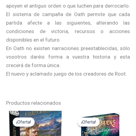
apoyen el antiguo orden o que luchen para derrocarlo.
El sistema de campaña de Oath permite que cada
partida afecte a las siguientes, alterando las
condiciones de victoria, recursos o acciones
disponibles en el futuro.
En Oath no existen narraciones preestablecidas, sólo
vosotros daréis forma a vuestra historia y esta
crecerá de forma única.
El nuevo y aclamado juego de los creadores de Root.
Productos relacionados
El
El
El
El
precio
precio
precio
precio
¡Oferta!
¡Oferta!
¡Oferta!
¡Oferta!
original
actual
original
actual
era:
es:
era:
es: