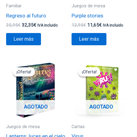
Familiar
Juegos de mesa
Regreso al futuro
Purple stories
35,95
€
32,35
€
12,95
€
11,65
€
IVA incluido
IVA incluido
Leer más
Leer más
El
El
El
El
precio
precio
precio
precio
¡Oferta!
¡Oferta!
¡Oferta!
¡Oferta!
original
actual
original
actual
era:
es:
era:
es:
24,95€.
22,45€.
15,00€.
13,50€.
AGOTADO
AGOTADO
Juegos de mesa
Cartas
Lanterns: luces en el cielo
Virus