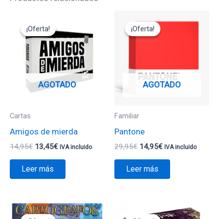
El
El
El
El
precio
precio
precio
precio
¡Oferta!
¡Oferta!
¡Oferta!
¡Oferta!
original
actual
original
actual
era:
es:
era:
es:
14,95€.
13,45€.
29,95€.
14,95€.
AGOTADO
AGOTADO
Cartas
Familiar
Amigos de mierda
Pantone
14,95
€
13,45
€
29,95
€
14,95
€
IVA incluido
IVA incluido
Leer más
Leer más
El
El
El
El
precio
precio
precio
precio