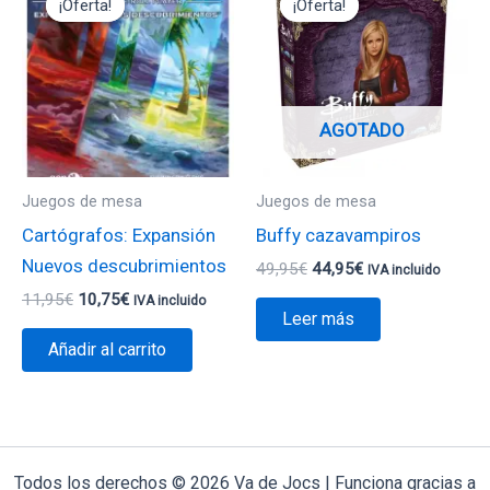
¡Oferta!
¡Oferta!
¡Oferta!
¡Oferta!
original
actual
original
actual
era:
es:
era:
es:
11,95€.
10,75€.
49,95€.
44,95€.
AGOTADO
Juegos de mesa
Juegos de mesa
Cartógrafos: Expansión
Buffy cazavampiros
Nuevos descubrimientos
49,95
€
44,95
€
IVA incluido
11,95
€
10,75
€
IVA incluido
Leer más
Añadir al carrito
Todos los derechos © 2026 Va de Jocs | Funciona gracias a