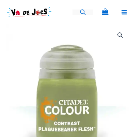
Ir
al
contenido
Plaguebearer
Flesh
cantidad