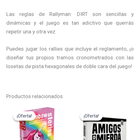
Las reglas de Rallyman: DIRT son sencillas y
dinámicas y el juego es tan adictivo que querrás
repetir una y otra vez.
Puedes jugar los rallies que incluye el reglamento, ¡o
diseñar tus propios tramos cronometrados con las
losetas de pista hexagonales de doble cara del juego!
Productos relacionados
El
El
El
El
precio
precio
precio
precio
¡Oferta!
¡Oferta!
¡Oferta!
¡Oferta!
original
actual
original
actual
era:
es:
era:
es:
12,95€.
11,65€.
14,95€.
13,45€.