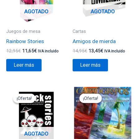
AGOTADO
AGOTADO
Juegos de mesa
Cartas
Rainbow Stories
Amigos de mierda
12,95
€
11,65
€
14,95
€
13,45
€
IVA incluido
IVA incluido
Leer más
Leer más
El
El
El
El
precio
precio
precio
precio
¡Oferta!
¡Oferta!
¡Oferta!
¡Oferta!
original
actual
original
actual
era:
es:
era:
es:
12,95€.
11,65€.
11,95€.
10,75€.
AGOTADO