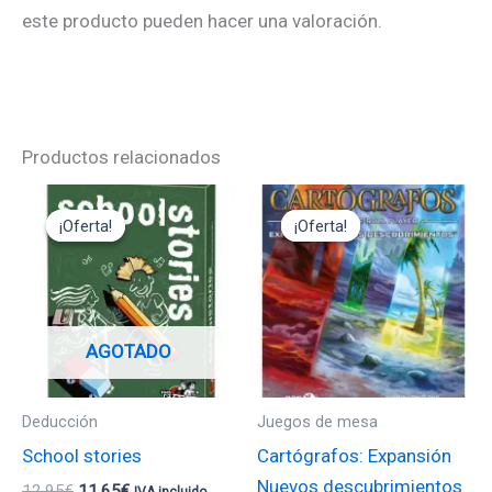
este producto pueden hacer una valoración.
Productos relacionados
El
El
El
El
precio
precio
precio
precio
¡Oferta!
¡Oferta!
¡Oferta!
¡Oferta!
original
actual
original
actual
era:
es:
era:
es:
12,95€.
11,65€.
11,95€.
10,75€.
AGOTADO
Deducción
Juegos de mesa
School stories
Cartógrafos: Expansión
Nuevos descubrimientos
12,95
€
11,65
€
IVA incluido