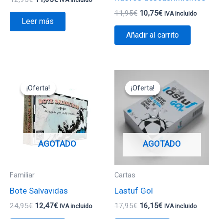
11,95
€
10,75
€
IVA incluido
Leer más
Añadir al carrito
El
El
El
El
precio
precio
precio
precio
¡Oferta!
¡Oferta!
¡Oferta!
¡Oferta!
original
actual
original
actual
era:
es:
era:
es:
24,95€.
12,47€.
17,95€.
16,15€.
AGOTADO
AGOTADO
Familiar
Cartas
Bote Salvavidas
Lastuf Gol
24,95
€
12,47
€
17,95
€
16,15
€
IVA incluido
IVA incluido