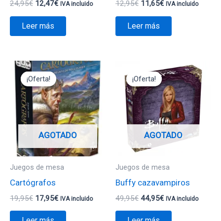
24,95
€
12,47
€
12,95
€
11,65
€
IVA incluido
IVA incluido
Leer más
Leer más
El
El
El
El
precio
precio
precio
precio
¡Oferta!
¡Oferta!
¡Oferta!
¡Oferta!
original
actual
original
actual
era:
es:
era:
es:
19,95€.
17,95€.
49,95€.
44,95€.
AGOTADO
AGOTADO
Juegos de mesa
Juegos de mesa
Cartógrafos
Buffy cazavampiros
19,95
€
17,95
€
49,95
€
44,95
€
IVA incluido
IVA incluido
Leer más
Leer más