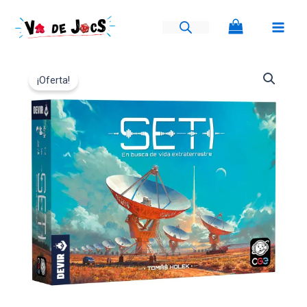
Ir
al
contenido
SETI:
El
El
En
¡Oferta!
busca
precio
precio
de
vida
original
actual
extraterrestre
cantidad
era:
es:
70,00€.
63,00€.