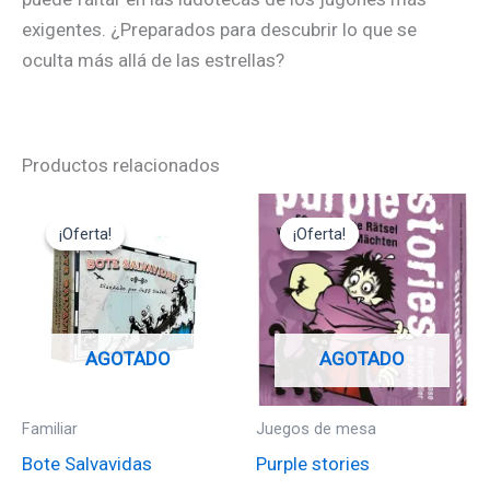
exigentes. ¿Preparados para descubrir lo que se
oculta más allá de las estrellas?
Productos relacionados
El
El
El
El
precio
precio
precio
precio
¡Oferta!
¡Oferta!
¡Oferta!
¡Oferta!
original
actual
original
actual
era:
es:
era:
es:
24,95€.
12,47€.
12,95€.
11,65€.
AGOTADO
AGOTADO
Familiar
Juegos de mesa
Bote Salvavidas
Purple stories