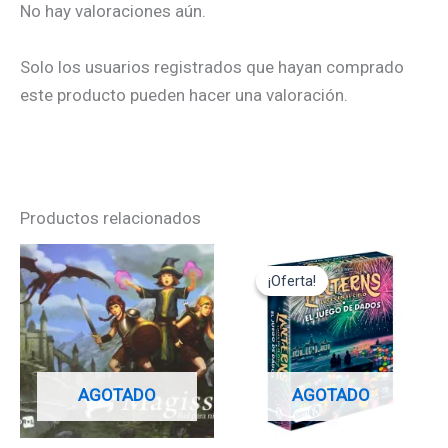
No hay valoraciones aún.
Solo los usuarios registrados que hayan comprado
este producto pueden hacer una valoración.
Productos relacionados
El
El
precio
precio
¡Oferta!
¡Oferta!
original
actual
era:
es:
24,95€.
22,45€.
AGOTADO
AGOTADO