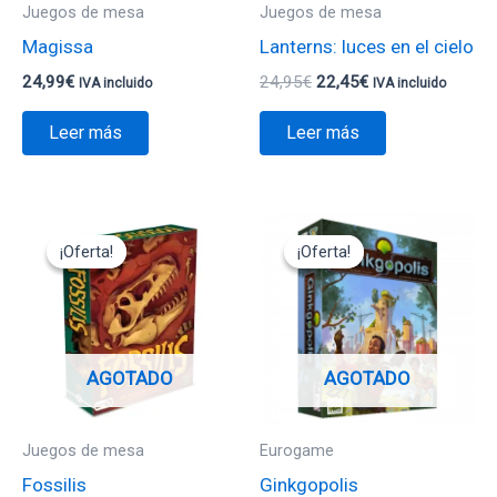
Juegos de mesa
Juegos de mesa
Magissa
Lanterns: luces en el cielo
24,99
€
24,95
€
22,45
€
IVA incluido
IVA incluido
Leer más
Leer más
El
El
El
El
precio
precio
precio
precio
¡Oferta!
¡Oferta!
¡Oferta!
¡Oferta!
original
actual
original
actual
era:
es:
era:
es:
44,95€.
22,45€.
49,95€.
34,95€.
AGOTADO
AGOTADO
Juegos de mesa
Eurogame
Fossilis
Ginkgopolis