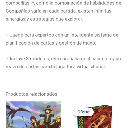
compañías. Y, como la combinación de habilidades de
Compañías varía en cada partida, existen infinitas
sinergias y estrategias que explorar.
+ Juego para expertos con un inteligente sistema de
planificación de cartas y gestión de mano.
+ Incluye 3 módulos, una campaña de 4 capítulos y un
mazo de cartas para la jugadora virtual «Luna».
Productos relacionados
El
El
precio
precio
¡Oferta!
¡Oferta!
original
actual
era:
es:
44,95€.
22,45€.