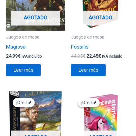
AGOTADO
AGOTADO
Juegos de mesa
Juegos de mesa
Magissa
Fossilis
24,99
€
44,95
€
22,45
€
IVA incluido
IVA incluido
Leer más
Leer más
El
El
El
El
precio
precio
precio
precio
¡Oferta!
¡Oferta!
¡Oferta!
¡Oferta!
original
actual
original
actual
era:
es:
era:
es:
19,95€.
17,95€.
12,95€.
11,65€.