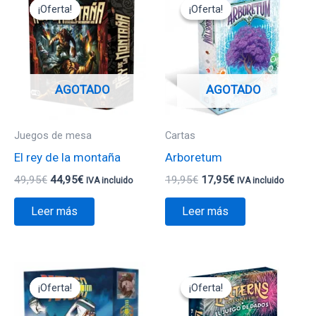
precio
precio
precio
precio
¡Oferta!
¡Oferta!
¡Oferta!
¡Oferta!
original
actual
original
actual
era:
es:
era:
es:
49,95€.
44,95€.
19,95€.
17,95€.
AGOTADO
AGOTADO
Juegos de mesa
Cartas
El rey de la montaña
Arboretum
49,95
€
44,95
€
19,95
€
17,95
€
IVA incluido
IVA incluido
Leer más
Leer más
El
El
El
El
precio
precio
precio
precio
¡Oferta!
¡Oferta!
¡Oferta!
¡Oferta!
original
actual
original
actual
era:
es:
era:
es: