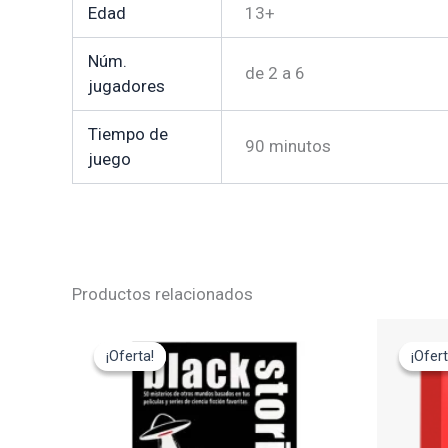
Edad
13+
Núm.
de 2 a 6
jugadores
Tiempo de
90 minutos
juego
Productos relacionados
El
El
El
precio
precio
pre
¡Oferta!
¡Oferta!
¡Ofert
¡Ofert
original
actual
ori
era:
es:
era
12,95€.
11,65€.
29