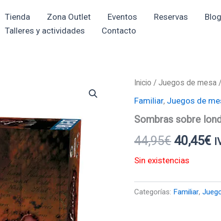
Tienda
Zona Outlet
Eventos
Reservas
Blo
Talleres y actividades
Contacto
Inicio
/
Juegos de mesa
El
El
Familiar
,
Juegos de me
precio
p
Sombras sobre lon
original
a
44,95
€
40,45
€
I
era:
e
Sin existencias
44,95€.
4
Categorías:
Familiar
,
Jueg