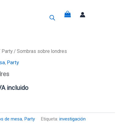
g
/
Party
/ Sombras sobre londres
sa
,
Party
recio
dres
ctual
VA incluido
s:
0,45€.
os de mesa
,
Party
Etiqueta:
investigación