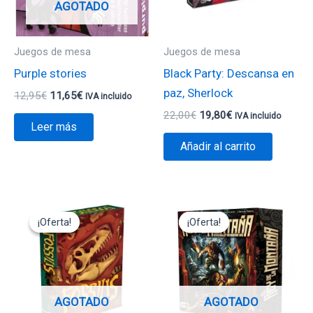
AGOTADO
Juegos de mesa
Juegos de mesa
Purple stories
Black Party: Descansa en
paz, Sherlock
12,95
€
11,65
€
IVA incluido
22,00
€
19,80
€
IVA incluido
Leer más
Añadir al carrito
El
El
El
El
precio
precio
precio
precio
¡Oferta!
¡Oferta!
¡Oferta!
¡Oferta!
original
actual
original
actual
era:
es:
era:
es:
44,95€.
22,45€.
49,95€.
44,95€.
AGOTADO
AGOTADO