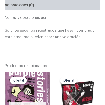
Valoraciones (0)
No hay valoraciones aún.
Solo los usuarios registrados que hayan comprado
este producto pueden hacer una valoración.
Productos relacionados
El
El
El
El
precio
precio
precio
precio
¡Oferta!
¡Oferta!
¡Oferta!
¡Oferta!
original
actual
original
actual
era:
es:
era:
es:
12,95€.
11,65€.
22,00€.
19,80€.