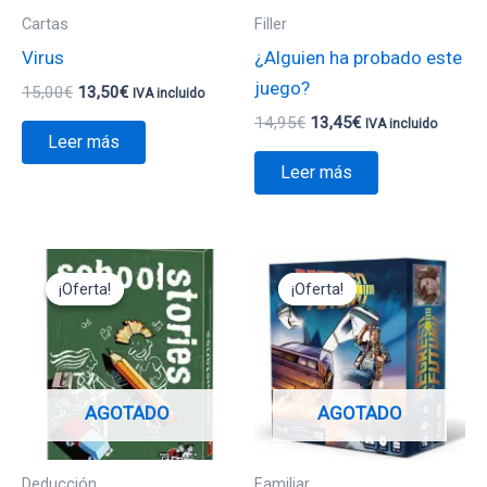
Cartas
Filler
Virus
¿Alguien ha probado este
juego?
15,00
€
13,50
€
IVA incluido
14,95
€
13,45
€
IVA incluido
Leer más
Leer más
El
El
El
El
precio
precio
precio
precio
¡Oferta!
¡Oferta!
¡Oferta!
¡Oferta!
original
actual
original
actual
era:
es:
era:
es:
12,95€.
11,65€.
35,95€.
32,35€.
AGOTADO
AGOTADO
Deducción
Familiar