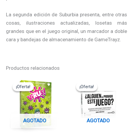
La segunda edición de Suburbia presenta, entre otras
cosas, ilustraciones actualizadas, losetas más
grandes que en el juego original, un marcador a doble
cara y bandejas de almacenamiento de GameTrayz.
Productos relacionados
El
El
El
El
precio
precio
precio
precio
¡Oferta!
¡Oferta!
¡Oferta!
¡Oferta!
original
actual
original
actual
era:
es:
era:
es:
15,00€.
13,50€.
14,95€.
13,45€.
AGOTADO
AGOTADO