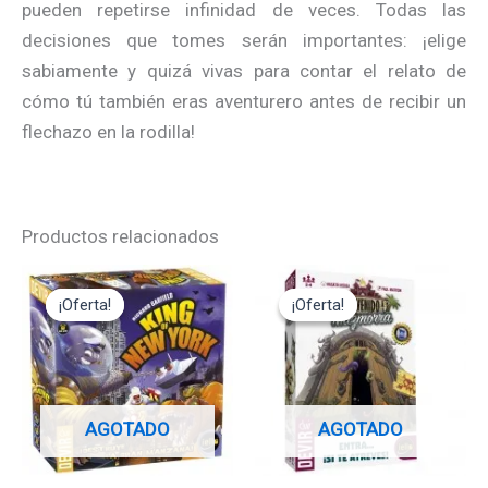
pueden repetirse infinidad de veces. Todas las
decisiones que tomes serán importantes: ¡elige
sabiamente y quizá vivas para contar el relato de
cómo tú también eras aventurero antes de recibir un
flechazo en la rodilla!
Productos relacionados
El
El
El
El
precio
precio
precio
precio
¡Oferta!
¡Oferta!
¡Oferta!
¡Oferta!
original
actual
original
actual
era:
es:
era:
es:
34,95€.
31,45€.
14,95€.
13,45€.
AGOTADO
AGOTADO