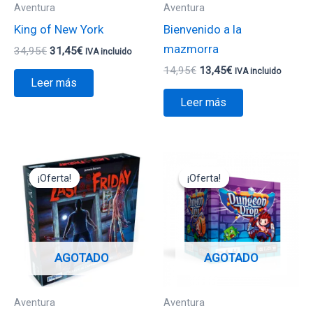
Aventura
Aventura
King of New York
Bienvenido a la
mazmorra
34,95
€
31,45
€
IVA incluido
14,95
€
13,45
€
IVA incluido
Leer más
Leer más
El
El
El
El
precio
precio
precio
precio
¡Oferta!
¡Oferta!
¡Oferta!
¡Oferta!
original
actual
original
actual
era:
es:
era:
es:
39,95€.
19,97€.
19,95€.
17,95€.
AGOTADO
AGOTADO
Aventura
Aventura