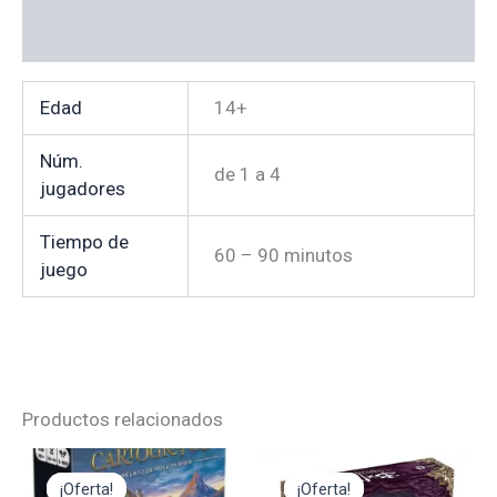
Valoraciones (0)
Edad
14+
Núm.
de 1 a 4
jugadores
Tiempo de
60 – 90 minutos
juego
Productos relacionados
El
El
El
El
precio
precio
precio
precio
¡Oferta!
¡Oferta!
¡Oferta!
¡Oferta!