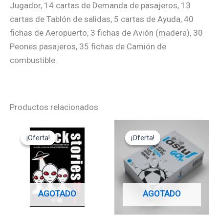
Jugador, 14 cartas de Demanda de pasajeros, 13
cartas de Tablón de salidas, 5 cartas de Ayuda, 40
fichas de Aeropuerto, 3 fichas de Avión (madera), 30
Peones pasajeros, 35 fichas de Camión de
combustible.
Productos relacionados
El
El
El
El
precio
precio
precio
precio
¡Oferta!
¡Oferta!
¡Oferta!
¡Oferta!
original
actual
original
actual
era:
es:
era:
es:
12,95€.
11,65€.
17,95€.
16,15€.
AGOTADO
AGOTADO