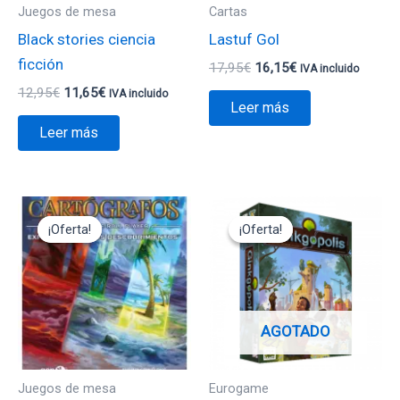
Juegos de mesa
Cartas
Black stories ciencia
Lastuf Gol
ficción
17,95
€
16,15
€
IVA incluido
12,95
€
11,65
€
IVA incluido
Leer más
Leer más
El
El
El
El
precio
precio
precio
precio
¡Oferta!
¡Oferta!
¡Oferta!
¡Oferta!
original
actual
original
actual
era:
es:
era:
es:
11,95€.
10,75€.
49,95€.
34,95€.
AGOTADO
Juegos de mesa
Eurogame