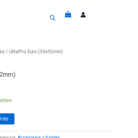
g
das
/ UltraPro Euro (59x92mm)
x92mm)
ibles
rrito
ategoría:
Accesorios y fundas