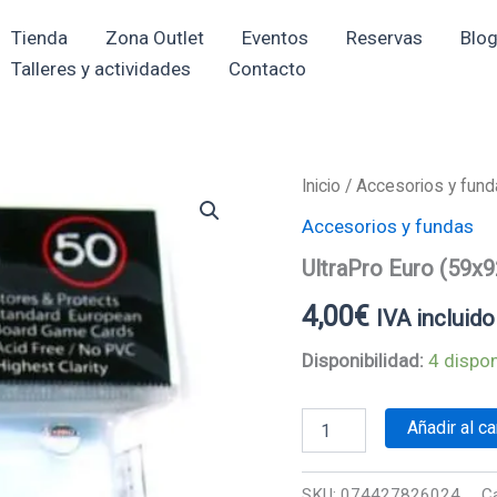
Tienda
Zona Outlet
Eventos
Reservas
Blo
Talleres y actividades
Contacto
UltraPro
Inicio
/
Accesorios y fun
Euro
Accesorios y fundas
(59x92mm)
cantidad
UltraPro Euro (59
4,00
€
IVA incluido
Disponibilidad:
4 dispon
Añadir al ca
SKU:
074427826024
C