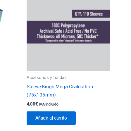
tiene
múltiples
variantes.
Las
opciones
se
pueden
elegir
en
Accesorios y fundas
la
Sleeve Kings Mega Civilization
página
(75x105mm)
de
4,00
€
IVA incluido
producto
Añadir al carrito