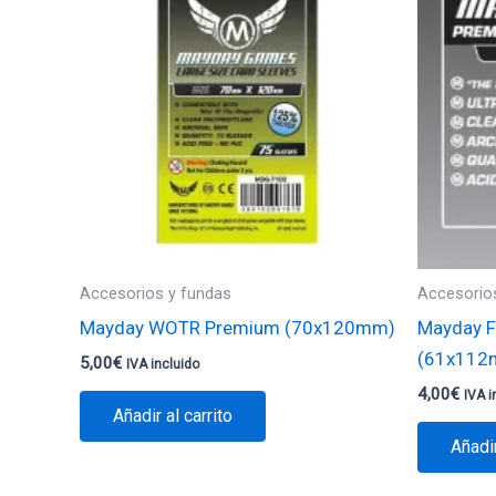
Accesorios y fundas
Accesorio
Mayday WOTR Premium (70x120mm)
Mayday F
(61x112
5,00
€
IVA incluido
4,00
€
IVA i
Añadir al carrito
Añadir