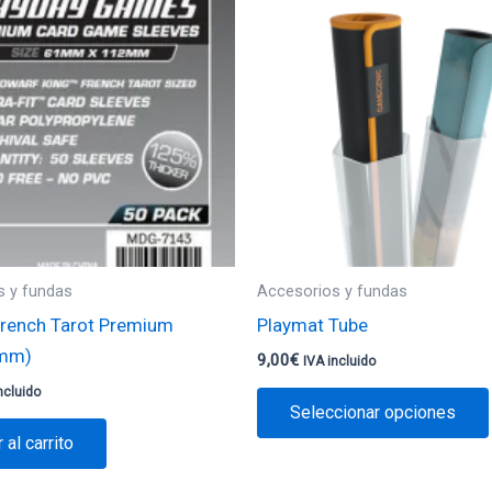
s y fundas
Accesorios y fundas
rench Tarot Premium
Playmat Tube
mm)
9,00
€
IVA incluido
ncluido
Seleccionar opciones
 al carrito