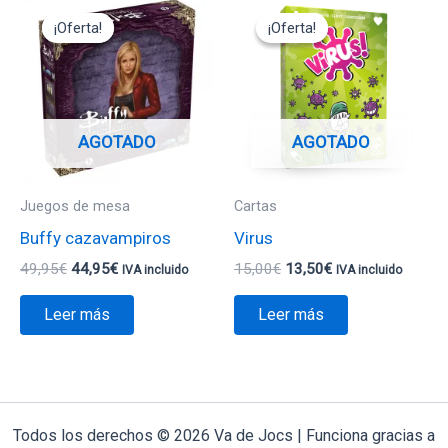
precio
precio
precio
precio
¡Oferta!
¡Oferta!
¡Oferta!
¡Oferta!
original
actual
original
actual
era:
es:
era:
es:
49,95€.
44,95€.
15,00€.
13,50€.
AGOTADO
AGOTADO
Juegos de mesa
Cartas
Buffy cazavampiros
Virus
49,95
€
44,95
€
15,00
€
13,50
€
IVA incluido
IVA incluido
Leer más
Leer más
Todos los derechos © 2026 Va de Jocs | Funciona gracias a