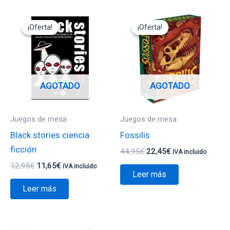
El
El
El
El
precio
precio
precio
precio
¡Oferta!
¡Oferta!
¡Oferta!
¡Oferta!
original
actual
original
actual
era:
es:
era:
es:
12,95€.
11,65€.
44,95€.
22,45€.
AGOTADO
AGOTADO
Juegos de mesa
Juegos de mesa
Black stories ciencia
Fossilis
ficción
44,95
€
22,45
€
IVA incluido
12,95
€
11,65
€
IVA incluido
Leer más
Leer más
El
El
El
El