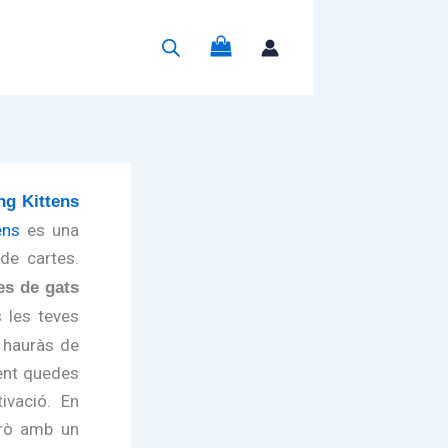
g
ng Kittens
ens
es una
e cartes.
es de gats
s les teves
e hauràs de
ment quedes
ivació. En
però amb un