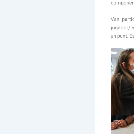
component 
Van parti
jugador/es
un punt. E