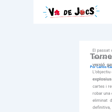
Ir
al
contenido
El passat 
Torne
dins de l
versió ga
Por
Carlos C
L’objectiu
explosius
cartes i r
robar una 
eliminat 
definitiva