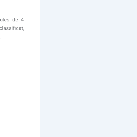
aules de 4
lassificat,
.