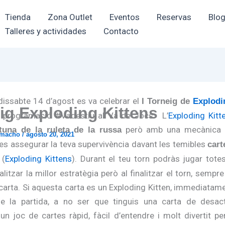
Tienda
Zona Outlet
Eventos
Reservas
Blo
Talleres y actividades
Contacto
dissabte 14 d’agost es va celebrar el
I Torneig de
Explodi
ig Exploding Kittens
a programació #Vadestiu al Va de Jocs. L’
Exploding Kitt
però amb una mecànica d
tuna de la ruleta de la russa
amacho
/
agosto 20, 2021
 es assegurar la teva supervivència davant les temibles
cart
(
Exploding Kittens
). Durant el teu torn podràs jugar tote
ealitzar la millor estratègia però al finalitzar el torn, sempr
carta. Si aquesta carta es un Exploding Kitten, immediata
de la partida, a no ser que tinguis una carta de desact
, un joc de cartes ràpid, fàcil d’entendre i molt divertit 