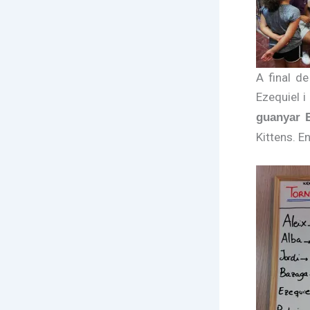
A final d
Ezequiel i
guanyar E
Kittens. E