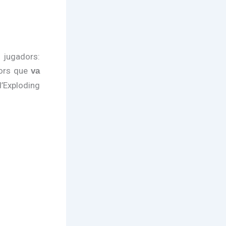
 jugadors:
dors que
va
’Exploding