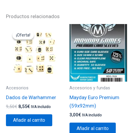
Productos relacionados
El
El
precio
precio
¡Oferta!
¡Oferta!
original
actual
era:
es:
9,50€.
8,55€.
Accesorios
Accesorios y fundas
Dados de Warhammer
Mayday Euro Premium
(59x92mm)
9,50
€
8,55
€
IVA incluido
3,00
€
IVA incluido
Añadir al carrito
Añadir al carrito